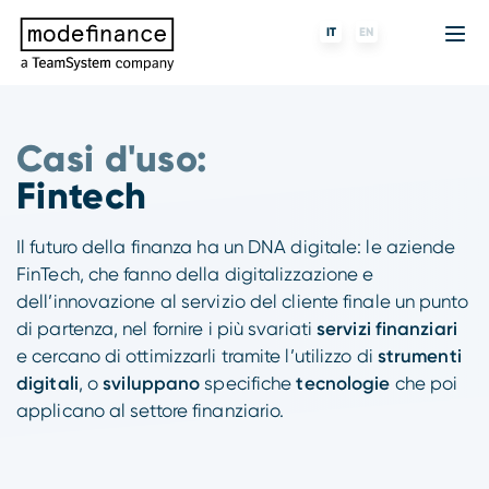
IT
EN
Casi d'uso:
Agenzia di Rating
MORE
Fintech
Chi siamo
Fintech
Rating ESG
ForST
Banche e finanziarie
Partner e clienti
Il futuro della finanza ha un DNA digitale: le aziende
FinTech, che fanno della digitalizzazione e
Tigran
Data Science
SGR e fondi
Blog
dell’innovazione al servizio del cliente finale un punto
di partenza, nel fornire i più svariati
servizi finanziari
s-peek
API & Plug-N-Play
Imprese
Press center
e cercano di ottimizzarli tramite l’utilizzo di
strumenti
digitali
, o
sviluppano
specifiche
tecnologie
che poi
Contatti
applicano al settore finanziario.
Lavora con noi