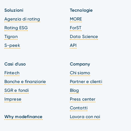
Soluzioni
Tecnologie
Agenzia di rating
MORE
Rating ESG
ForST
Tigran
Data Science
S-peek
API
Casi d'uso
Company
Fintech
Chi siamo
Banche e finanziarie
Partner e clienti
SGR e fondi
Blog
Imprese
Press center
Contatti
Why modefinance
Lavora con noi