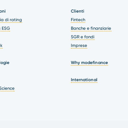
oni
Clienti
a di rating
Fintech
g ESG
Banche e finanziarie
SGR e fondi
k
Imprese
logie
Why modefinance
International
Science