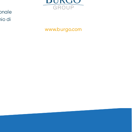
ionale
hio di
www.burgo.com