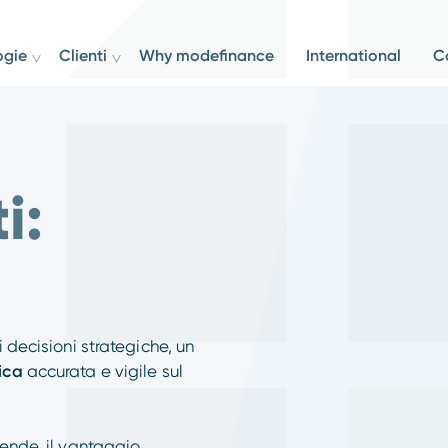
ogie
Clienti
Why modefinance
International
C
i:
 decisioni strategiche, un
ica
accurata e vigile sul
iende, il vantaggio