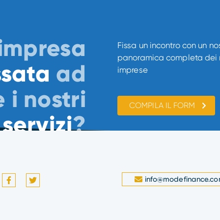
'impresa
Fissa un incontro con un n
panoramica completa dei no
ssata
ad
imprese
 i nostri
COMPILA IL FORM
servizi
?
info@modefinance.c