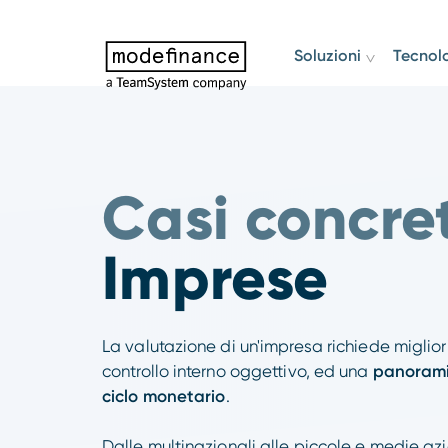
Soluzioni
Tecnol
Casi concret
Imprese
La valutazione di un'impresa richiede migliori
controllo interno oggettivo, ed una
panoram
ciclo monetario
.
Dalle multinazionali alle piccole e medie az