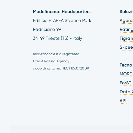
Modefinance Headquarters
Soluzi
Edificio H AREA Science Park
Agenzi
Padriciano 99
Ratin
34149 Trieste (TS) - Italy
Tigran
S-pee
modefinance is a registered
Credit Rating Agency
Tecno
according to reg. (EC) 1060/2009
MORE
ForST
Data 
API