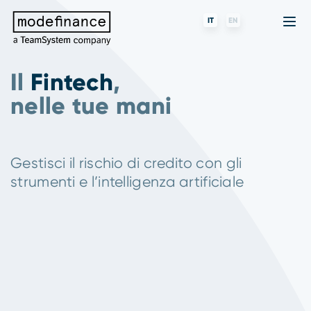
IT
EN
Il
Fintech
,
nelle tue mani
Agenzia di Rating
MORE
Fintech
Chi siamo
Rating ESG
ForST
Banche e finanziarie
Partner e clienti
Gestisci il rischio di credito con gli
Tigran
Data Science
SGR e fondi
Blog
strumenti e l’intelligenza artificiale
s-peek
API & Plug-N-Play
Imprese
Press center
Contatti
Lavora con noi