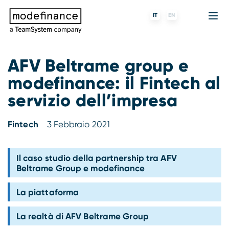
IT
EN
AFV Beltrame group e
modefinance: il Fintech al
Agenzia di Rating
MORE
Fintech
Chi siamo
servizio dell’impresa
Rating ESG
ForST
Banche e finanziarie
Partner e clienti
Fintech
3 Febbraio 2021
Tigran
Data Science
SGR e fondi
Blog
s-peek
API & Plug-N-Play
Imprese
Press center
Il caso studio della partnership tra AFV
Beltrame Group e modefinance
Contatti
La piattaforma
Lavora con noi
La realtà di AFV Beltrame Group