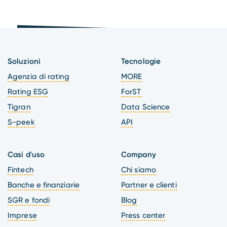
Soluzioni
Tecnologie
Agenzia di rating
MORE
Rating ESG
ForST
Tigran
Data Science
S-peek
API
Casi d'uso
Company
Fintech
Chi siamo
Banche e finanziarie
Partner e clienti
SGR e fondi
Blog
Imprese
Press center