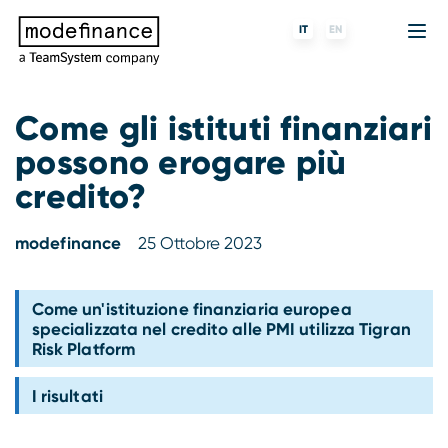
IT
EN
Come gli istituti finanziari
possono erogare più
Agenzia di Rating
MORE
Fintech
Chi siamo
credito?
Rating ESG
ForST
Banche e finanziarie
Partner e clienti
modefinance
25 Ottobre 2023
Tigran
Data Science
SGR e fondi
Blog
s-peek
API & Plug-N-Play
Imprese
Press center
Come un'istituzione finanziaria europea
specializzata nel credito alle PMI utilizza Tigran
Risk Platform
Contatti
I risultati
Lavora con noi