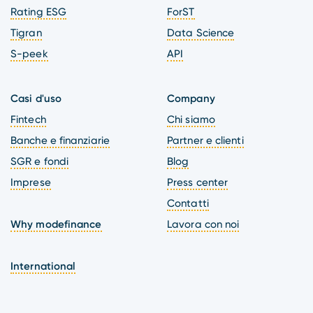
Rating ESG
ForST
Tigran
Data Science
S-peek
API
Casi d'uso
Company
Fintech
Chi siamo
Banche e finanziarie
Partner e clienti
SGR e fondi
Blog
Imprese
Press center
Contatti
Why modefinance
Lavora con noi
International