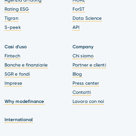
Agenzia di rating
MORE
Rating ESG
ForST
Tigran
Data Science
S-peek
API
Casi d'uso
Company
Fintech
Chi siamo
Banche e finanziarie
Partner e clienti
SGR e fondi
Blog
Imprese
Press center
Contatti
Why modefinance
Lavora con noi
International