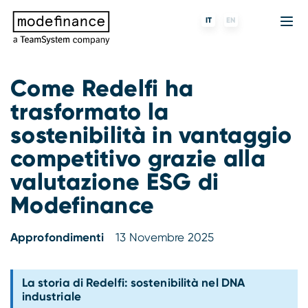
IT
EN
Come Redelfi ha
trasformato la
Agenzia di Rating
MORE
Fintech
Chi siamo
sostenibilità in vantaggio
Rating ESG
ForST
Banche e finanziarie
Partner e clienti
competitivo grazie alla
valutazione ESG di
Tigran
Data Science
SGR e fondi
Blog
Modefinance
s-peek
API & Plug-N-Play
Imprese
Press center
Approfondimenti
13 Novembre 2025
Contatti
Lavora con noi
La storia di Redelfi: sostenibilità nel DNA
industriale