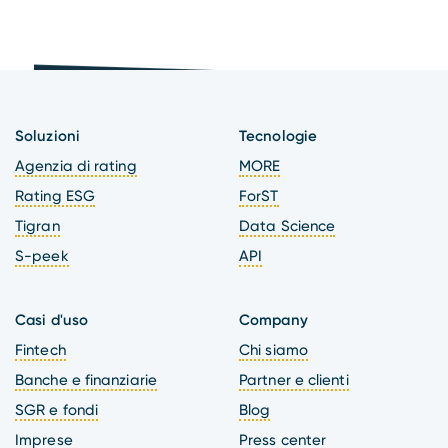
Soluzioni
Tecnologie
Agenzia di rating
MORE
Rating ESG
ForST
Tigran
Data Science
S-peek
API
Casi d'uso
Company
Fintech
Chi siamo
Banche e finanziarie
Partner e clienti
SGR e fondi
Blog
Imprese
Press center