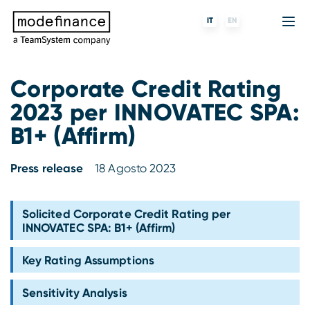
IT
EN
Corporate Credit Rating
2023 per INNOVATEC SPA:
Agenzia di Rating
MORE
Fintech
Chi siamo
B1+ (Affirm)
Rating ESG
ForST
Banche e finanziarie
Partner e clienti
Press release
18 Agosto 2023
Tigran
Data Science
SGR e fondi
Blog
s-peek
API & Plug-N-Play
Imprese
Press center
Solicited Corporate Credit Rating per
INNOVATEC SPA: B1+ (Affirm)
Contatti
Key Rating Assumptions
Lavora con noi
Sensitivity Analysis