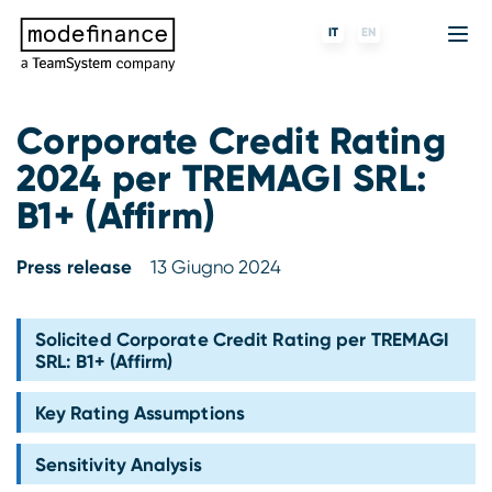
IT
EN
Corporate Credit Rating
2024 per TREMAGI SRL:
Agenzia di Rating
MORE
Fintech
Chi siamo
B1+ (Affirm)
Rating ESG
ForST
Banche e finanziarie
Partner e clienti
Press release
13 Giugno 2024
Tigran
Data Science
SGR e fondi
Blog
s-peek
API & Plug-N-Play
Imprese
Press center
Solicited Corporate Credit Rating per TREMAGI
SRL: B1+ (Affirm)
Contatti
Key Rating Assumptions
Lavora con noi
Sensitivity Analysis