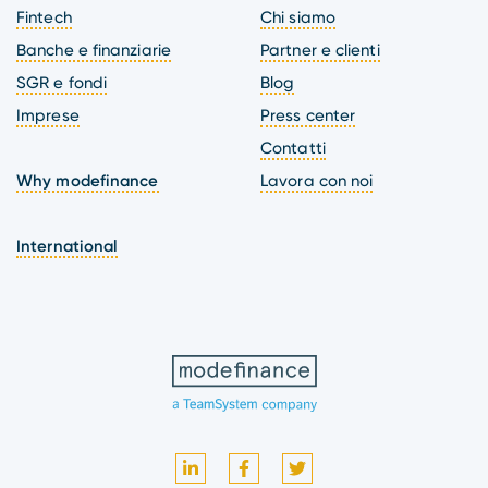
Fintech
Chi siamo
Banche e finanziarie
Partner e clienti
SGR e fondi
Blog
Imprese
Press center
Contatti
Why modefinance
Lavora con noi
International