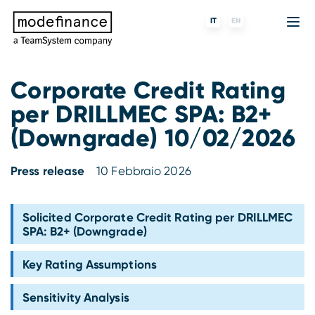
IT
EN
Corporate Credit Rating
per DRILLMEC SPA: B2+
Agenzia di Rating
MORE
Fintech
Chi siamo
(Downgrade) 10/02/2026
Rating ESG
ForST
Banche e finanziarie
Partner e clienti
Press release
10 Febbraio 2026
Tigran
Data Science
SGR e fondi
Blog
s-peek
API & Plug-N-Play
Imprese
Press center
Solicited Corporate Credit Rating per DRILLMEC
SPA: B2+ (Downgrade)
Contatti
Key Rating Assumptions
Lavora con noi
Sensitivity Analysis