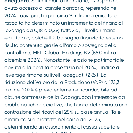
adeguata
. Sotto il profilo finanziario, il Gruppo ha
avuto accesso al canale bancario, reperendo nel
2024 nuovi prestiti per circa 9 milioni di euro. Tale
raccolta ha determinato un incremento del financial
leverage da 0,18 a 0,29; tuttavia, il livello rimane
equilibrato, poiché il fabbisogno finanziario esterno
risulta contenuto grazie all’ampio sostegno della
controllante MEIL Global Holdings BV (56,0 mln a
dicembre 2024). Nonostante l’erosione patrimoniale
dovuta alla perdita d’esercizio nel 2024, l’indice di
leverage rimane su livelli adeguati (2,8x). La
riduzione del Valore della Produzione (VdP) a 172,3
mln nel 2024 è prevalentemente riconducibile ad
alcune commesse della Capogruppo interessate da
problematiche operative, che hanno determinato una
contrazione dei ricavi del 25% su base annua. Tale
dinamica si è protratta nel corso del 2025,
determinando un assorbimento di cassa superiore