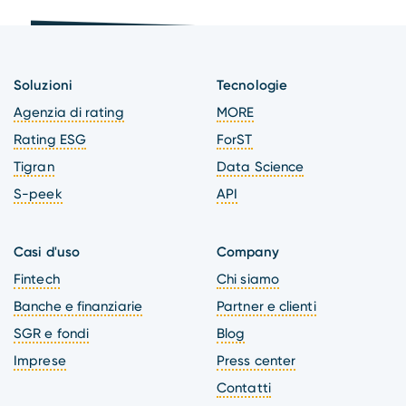
Soluzioni
Tecnologie
Agenzia di rating
MORE
Rating ESG
ForST
Tigran
Data Science
S-peek
API
Casi d'uso
Company
Fintech
Chi siamo
Banche e finanziarie
Partner e clienti
SGR e fondi
Blog
Imprese
Press center
Contatti