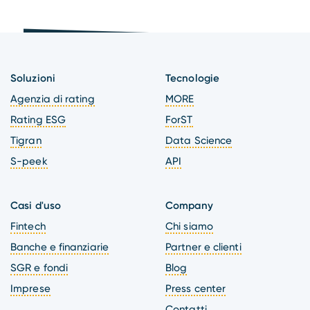
Soluzioni
Tecnologie
Agenzia di rating
MORE
Rating ESG
ForST
Tigran
Data Science
S-peek
API
Casi d'uso
Company
Fintech
Chi siamo
Banche e finanziarie
Partner e clienti
SGR e fondi
Blog
Imprese
Press center
Contatti