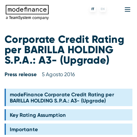
IT
EN
Corporate Credit Rating
per BARILLA HOLDING
Agenzia di Rating
MORE
Fintech
Chi siamo
S.P.A.: A3- (Upgrade)
Rating ESG
ForST
Banche e finanziarie
Partner e clienti
Press release
5 Agosto 2016
Tigran
Data Science
SGR e fondi
Blog
s-peek
API & Plug-N-Play
Imprese
Press center
modeFinance Corporate Credit Rating per
BARILLA HOLDING S.P.A.: A3- (Upgrade)
Contatti
Key Rating Assumption
Lavora con noi
Importante