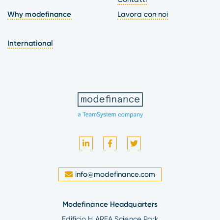
Why modefinance
Lavora con noi
International
info@modefinance.com
Modefinance Headquarters
Edificio H AREA Science Park