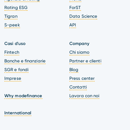
Rating ESG
ForST
Tigran
Data Science
S-peek
API
Casi d'uso
Company
Fintech
Chi siamo
Banche e finanziarie
Partner e clienti
SGR e fondi
Blog
Imprese
Press center
Contatti
Why modefinance
Lavora con noi
International