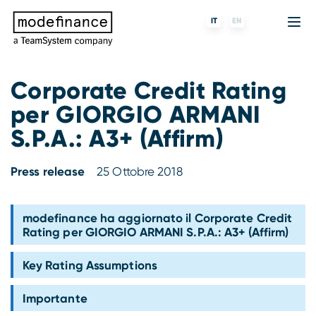
IT
EN
Corporate Credit Rating
per GIORGIO ARMANI
Agenzia di Rating
MORE
Fintech
Chi siamo
S.P.A.: A3+ (Affirm)
Rating ESG
ForST
Banche e finanziarie
Partner e clienti
Press release
25 Ottobre 2018
Tigran
Data Science
SGR e fondi
Blog
s-peek
API & Plug-N-Play
Imprese
Press center
modefinance ha aggiornato il Corporate Credit
Rating per GIORGIO ARMANI S.P.A.: A3+ (Affirm)
Contatti
Key Rating Assumptions
Lavora con noi
Importante