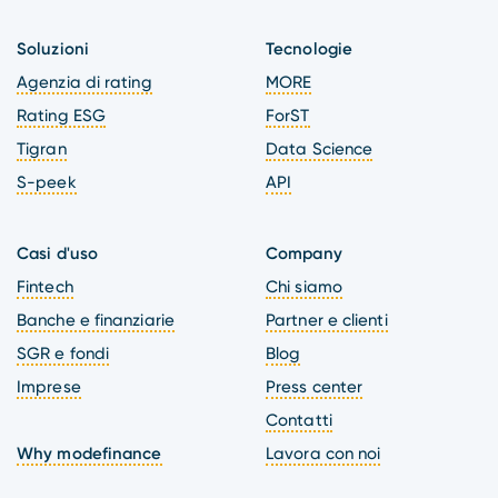
Soluzioni
Tecnologie
Agenzia di rating
MORE
Rating ESG
ForST
Tigran
Data Science
S-peek
API
Casi d'uso
Company
Fintech
Chi siamo
Banche e finanziarie
Partner e clienti
SGR e fondi
Blog
Imprese
Press center
Contatti
Why modefinance
Lavora con noi