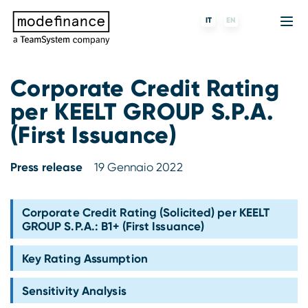
IT
EN
Corporate Credit Rating
per KEELT GROUP S.P.A.
Agenzia di Rating
MORE
Fintech
Chi siamo
(First Issuance)
Rating ESG
ForST
Banche e finanziarie
Partner e clienti
Press release
19 Gennaio 2022
Tigran
Data Science
SGR e fondi
Blog
s-peek
API & Plug-N-Play
Imprese
Press center
Corporate Credit Rating (Solicited) per KEELT
GROUP S.P.A.: B1+ (First Issuance)
Contatti
Key Rating Assumption
Lavora con noi
Sensitivity Analysis