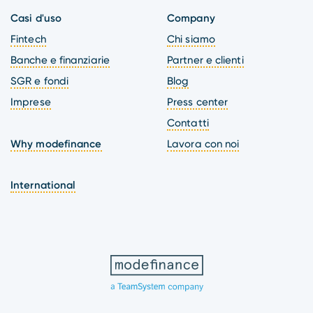
Casi d'uso
Company
Fintech
Chi siamo
Banche e finanziarie
Partner e clienti
SGR e fondi
Blog
Imprese
Press center
Contatti
Why modefinance
Lavora con noi
International