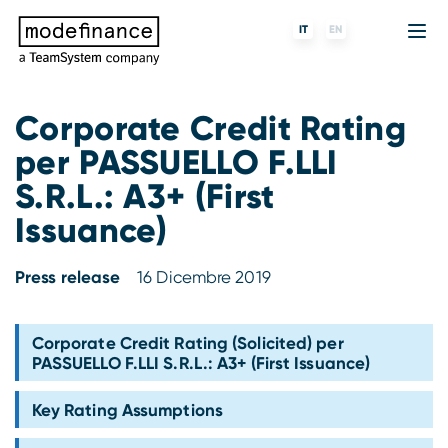
IT
EN
Corporate Credit Rating
per PASSUELLO F.LLI
Agenzia di Rating
MORE
Fintech
Chi siamo
S.R.L.: A3+ (First
Rating ESG
ForST
Banche e finanziarie
Partner e clienti
Issuance)
Tigran
Data Science
SGR e fondi
Blog
Press release
16 Dicembre 2019
s-peek
API & Plug-N-Play
Imprese
Press center
Corporate Credit Rating (Solicited) per
Contatti
PASSUELLO F.LLI S.R.L.: A3+ (First Issuance)
Lavora con noi
Key Rating Assumptions