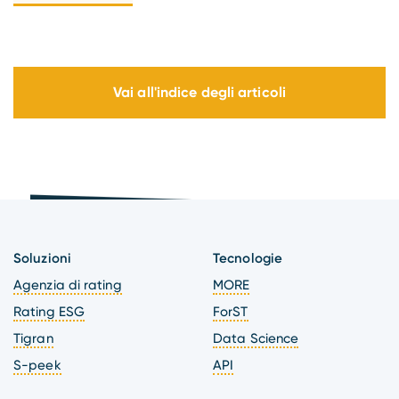
Vai all'indice degli articoli
Soluzioni
Tecnologie
Agenzia di rating
MORE
Rating ESG
ForST
Tigran
Data Science
S-peek
API