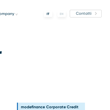
Contatti
ompany
IT
EN
r
modefinance Corporate Credit