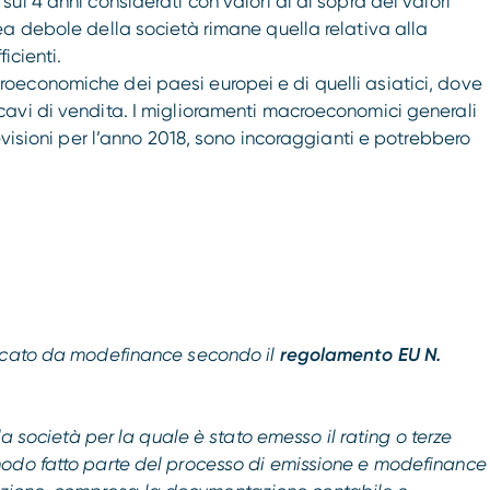
sui 4 anni considerati con valori al di sopra dei valori
rea debole della società rimane quella relativa alla
ficienti.
roeconomiche dei paesi europei e di quelli asiatici, dove
icavi di vendita. I miglioramenti macroeconomici generali
previsioni per l’anno 2018, sono incoraggianti e potrebbero
licato da modefinance secondo il
regolamento EU N.
 la società per la quale è stato emesso il rating o terze
modo fatto parte del processo di emissione e modefinance