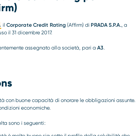
irm)
A
il
Corporate Credit Rating
(Affirm) di
PRADA S.P.A.
, a
so il 31 dicembre 2017.
entemente assegnato alla società, pari a
A3
.
ons
tà con buone capacità di onorare le obbligazioni assunte.
ondizioni economiche.
lta sono i seguenti:
tà è molto buono sia sotto il profilo della solvibilità che