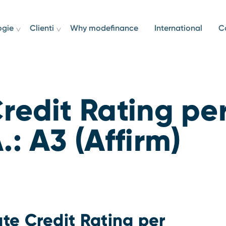
ogie
Clienti
Why modefinance
International
C
redit Rating pe
: A3 (Affirm)
te Credit Rating per