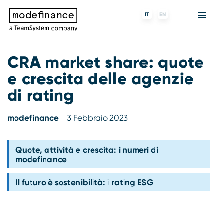
IT
EN
CRA market share: quote
e crescita delle agenzie
Agenzia di Rating
MORE
Fintech
Chi siamo
di rating
Rating ESG
ForST
Banche e finanziarie
Partner e clienti
modefinance
3 Febbraio 2023
Tigran
Data Science
SGR e fondi
Blog
s-peek
API & Plug-N-Play
Imprese
Press center
Quote, attività e crescita: i numeri di
modefinance
Contatti
Il futuro è sostenibilità: i rating ESG
Lavora con noi