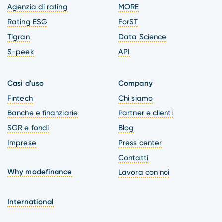
Agenzia di rating
MORE
Rating ESG
ForST
Tigran
Data Science
S-peek
API
Casi d'uso
Company
Fintech
Chi siamo
Banche e finanziarie
Partner e clienti
SGR e fondi
Blog
Imprese
Press center
Contatti
Why modefinance
Lavora con noi
International