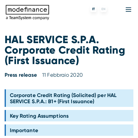
IT
EN
HAL SERVICE S.P.A.
Corporate Credit Rating
Agenzia di Rating
MORE
Fintech
Chi siamo
(First Issuance)
Rating ESG
ForST
Banche e finanziarie
Partner e clienti
Press release
11 Febbraio 2020
Tigran
Data Science
SGR e fondi
Blog
s-peek
API & Plug-N-Play
Imprese
Press center
Corporate Credit Rating (Solicited) per HAL
SERVICE S.P.A.: B1+ (First Issuance)
Contatti
Key Rating Assumptions
Lavora con noi
Importante