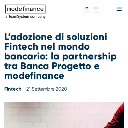
IT
EN
L’adozione di soluzioni
Fintech nel mondo
Agenzia di Rating
MORE
Fintech
Chi siamo
bancario: la partnership
Rating ESG
ForST
Banche e finanziarie
Partner e clienti
tra Banca Progetto e
modefinance
Tigran
Data Science
SGR e fondi
Blog
s-peek
API & Plug-N-Play
Imprese
Press center
Fintech
21 Settembre 2020
Contatti
Lavora con noi