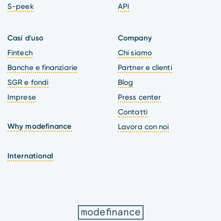
S-peek
API
Casi d'uso
Company
Fintech
Chi siamo
Banche e finanziarie
Partner e clienti
SGR e fondi
Blog
Imprese
Press center
Contatti
Why modefinance
Lavora con noi
International