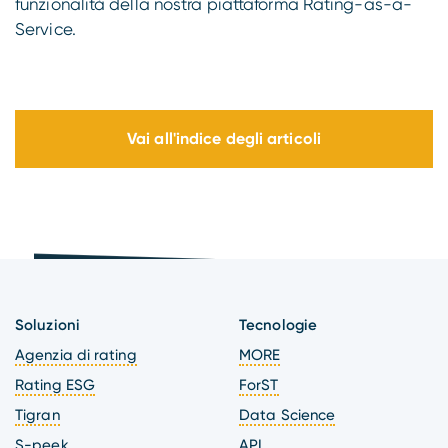
funzionalità della nostra piattaforma Rating-as-a-
Service.
Vai all'indice degli articoli
Soluzioni
Tecnologie
Agenzia di rating
MORE
Rating ESG
ForST
Tigran
Data Science
S-peek
API