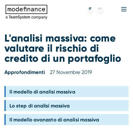
IT
EN
L'analisi massiva: come
valutare il rischio di
Agenzia di Rating
MORE
Fintech
Chi siamo
credito di un portafoglio
Rating ESG
ForST
Banche e finanziarie
Partner e clienti
Approfondimenti
27 Novembre 2019
Tigran
Data Science
SGR e fondi
Blog
s-peek
API & Plug-N-Play
Imprese
Press center
Il modello di analisi massiva
Lo step di analisi massiva
Contatti
Il modello avanzato di analisi massiva
Lavora con noi