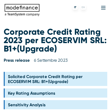
IT
EN
Corporate Credit Rating
2023 per ECOSERVIM SRL:
Agenzia di Rating
MORE
Fintech
Chi siamo
B1+(Upgrade)
Rating ESG
ForST
Banche e finanziarie
Partner e clienti
Press release
6 Settembre 2023
Tigran
Data Science
SGR e fondi
Blog
s-peek
API & Plug-N-Play
Imprese
Press center
Solicited Corporate Credit Rating per
ECOSERVIM SRL: B1+(Upgrade)
Contatti
Key Rating Assumptions
Lavora con noi
Sensitivity Analysis