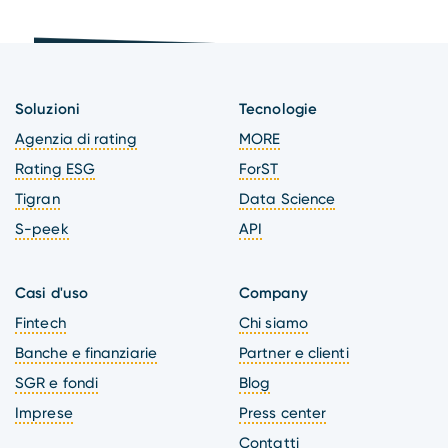
Soluzioni
Tecnologie
Agenzia di rating
MORE
Rating ESG
ForST
Tigran
Data Science
S-peek
API
Casi d'uso
Company
Fintech
Chi siamo
Banche e finanziarie
Partner e clienti
SGR e fondi
Blog
Imprese
Press center
Contatti