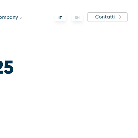
Contatti
ompany
IT
EN
25