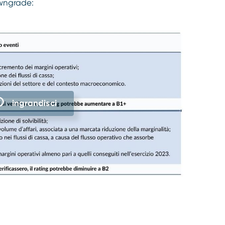
owngrade:
ingrandisci