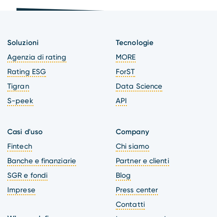
Soluzioni
Tecnologie
Agenzia di rating
MORE
Rating ESG
ForST
Tigran
Data Science
S-peek
API
Casi d'uso
Company
Fintech
Chi siamo
Banche e finanziarie
Partner e clienti
SGR e fondi
Blog
Imprese
Press center
Contatti