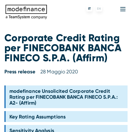
IT
EN
Corporate Credit Rating
per FINECOBANK BANCA
Agenzia di Rating
MORE
Fintech
Chi siamo
FINECO S.P.A. (Affirm)
Rating ESG
ForST
Banche e finanziarie
Partner e clienti
Press release
28 Maggio 2020
Tigran
Data Science
SGR e fondi
Blog
s-peek
API & Plug-N-Play
Imprese
Press center
modefinance Unsolicited Corporate Credit
Rating per FINECOBANK BANCA FINECO S.P.A.:
A2- (Affirm)
Contatti
Key Rating Assumptions
Lavora con noi
Sensitivity Analysis