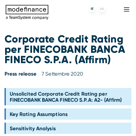
IT
EN
Corporate Credit Rating
per FINECOBANK BANCA
Agenzia di Rating
MORE
Fintech
Chi siamo
FINECO S.P.A. (Affirm)
Rating ESG
ForST
Banche e finanziarie
Partner e clienti
Press release
7 Settembre 2020
Tigran
Data Science
SGR e fondi
Blog
s-peek
API & Plug-N-Play
Imprese
Press center
Unsolicited Corporate Credit Rating per
FINECOBANK BANCA FINECO S.P.A: A2- (Affirm)
Contatti
Key Rating Assumptions
Lavora con noi
Sensitivity Analysis