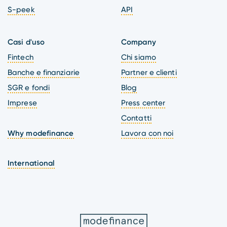
S-peek
API
Casi d'uso
Company
Fintech
Chi siamo
Banche e finanziarie
Partner e clienti
SGR e fondi
Blog
Imprese
Press center
Contatti
Why modefinance
Lavora con noi
International