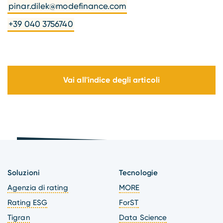
pinar.dilek@modefinance.com
+39 040 3756740
Vai all'indice degli articoli
Soluzioni
Tecnologie
Agenzia di rating
MORE
Rating ESG
ForST
Tigran
Data Science