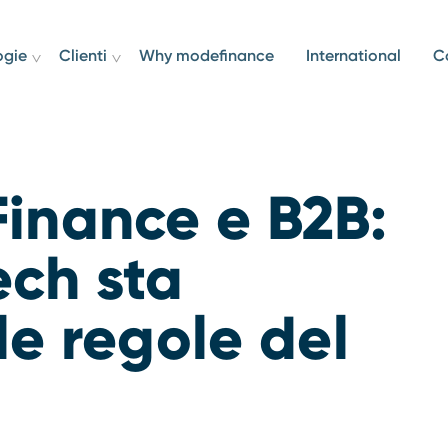
ogie
Clienti
Why modefinance
International
C
inance e B2B:
ech sta
e regole del