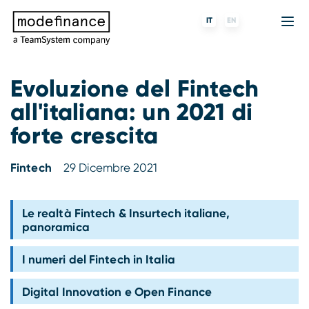
IT
EN
Evoluzione del Fintech
all'italiana: un 2021 di
Agenzia di Rating
MORE
Fintech
Chi siamo
forte crescita
Rating ESG
ForST
Banche e finanziarie
Partner e clienti
Fintech
29 Dicembre 2021
Tigran
Data Science
SGR e fondi
Blog
s-peek
API & Plug-N-Play
Imprese
Press center
Le realtà Fintech & Insurtech italiane,
panoramica
Contatti
I numeri del Fintech in Italia
Lavora con noi
Digital Innovation e Open Finance