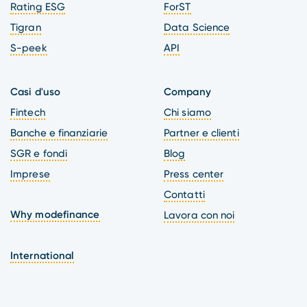
Rating ESG
ForST
Tigran
Data Science
S-peek
API
Casi d'uso
Company
Fintech
Chi siamo
Banche e finanziarie
Partner e clienti
SGR e fondi
Blog
Imprese
Press center
Contatti
Why modefinance
Lavora con noi
International