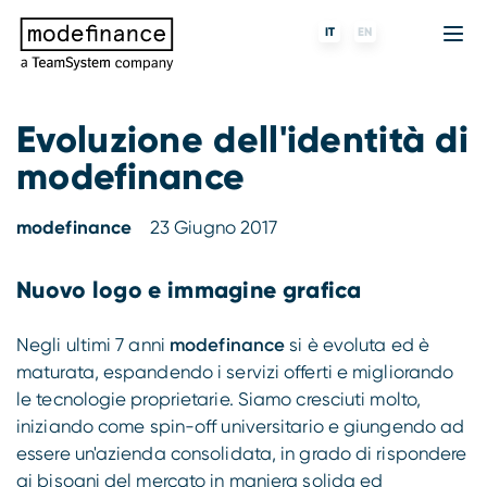
IT
EN
Evoluzione dell'identità di
modefinance
Agenzia di Rating
MORE
Fintech
Chi siamo
Rating ESG
ForST
Banche e finanziarie
Partner e clienti
modefinance
23 Giugno 2017
Tigran
Data Science
SGR e fondi
Blog
Nuovo logo e immagine grafica
s-peek
API & Plug-N-Play
Imprese
Press center
Negli ultimi 7 anni
modefinance
si è evoluta ed è
maturata, espandendo i servizi offerti e migliorando
Contatti
le tecnologie proprietarie. Siamo cresciuti molto,
iniziando come spin-off universitario e giungendo ad
Lavora con noi
essere un'azienda consolidata, in grado di rispondere
ai bisogni del mercato in maniera solida ed