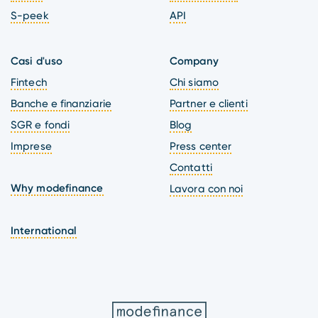
S-peek
API
Casi d'uso
Company
Fintech
Chi siamo
Banche e finanziarie
Partner e clienti
SGR e fondi
Blog
Imprese
Press center
Contatti
Why modefinance
Lavora con noi
International