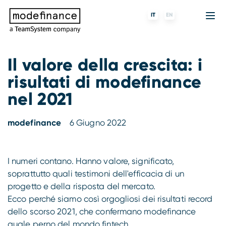
IT
EN
Il valore della crescita: i
risultati di modefinance
Agenzia di Rating
MORE
Fintech
Chi siamo
nel 2021
Rating ESG
ForST
Banche e finanziarie
Partner e clienti
modefinance
6 Giugno 2022
Tigran
Data Science
SGR e fondi
Blog
s-peek
API & Plug-N-Play
Imprese
Press center
I numeri contano. Hanno valore, significato,
soprattutto quali testimoni dell'efficacia di un
Contatti
progetto e della risposta del mercato.
Ecco perché siamo così orgogliosi dei risultati record
Lavora con noi
dello scorso 2021, che confermano modefinance
quale perno del mondo fintech.