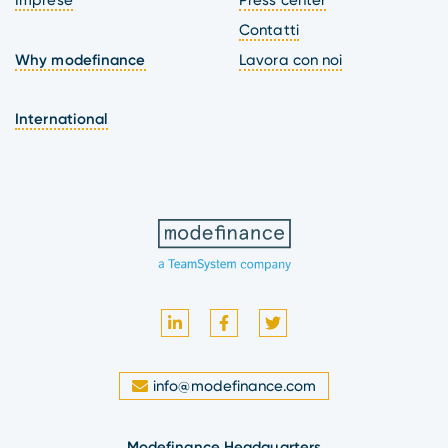
Contatti
Why modefinance
Lavora con noi
International
info@modefinance.com
Modefinance Headquarters