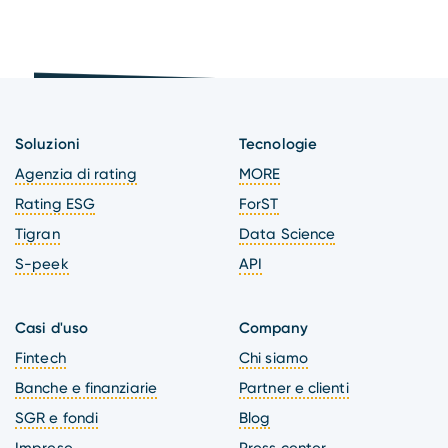
Soluzioni
Tecnologie
Agenzia di rating
MORE
Rating ESG
ForST
Tigran
Data Science
S-peek
API
Casi d'uso
Company
Fintech
Chi siamo
Banche e finanziarie
Partner e clienti
SGR e fondi
Blog
Imprese
Press center