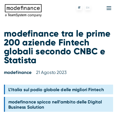
IT
EN
modefinance tra le prime
200 aziende Fintech
Agenzia di Rating
MORE
Fintech
Chi siamo
globali secondo CNBC e
Rating ESG
ForST
Banche e finanziarie
Partner e clienti
Statista
Tigran
Data Science
SGR e fondi
Blog
modefinance
21 Agosto 2023
s-peek
API & Plug-N-Play
Imprese
Press center
L’Italia sul podio globale delle migliori Fintech
Contatti
modefinance spicca nell’ambito delle Digital
Lavora con noi
Business Solution