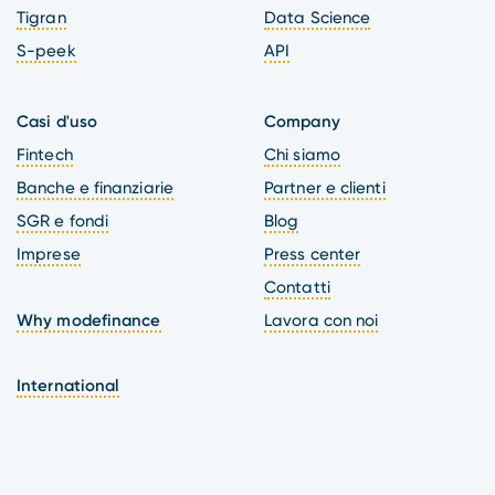
Tigran
Data Science
S-peek
API
Casi d'uso
Company
Fintech
Chi siamo
Banche e finanziarie
Partner e clienti
SGR e fondi
Blog
Imprese
Press center
Contatti
Why modefinance
Lavora con noi
International