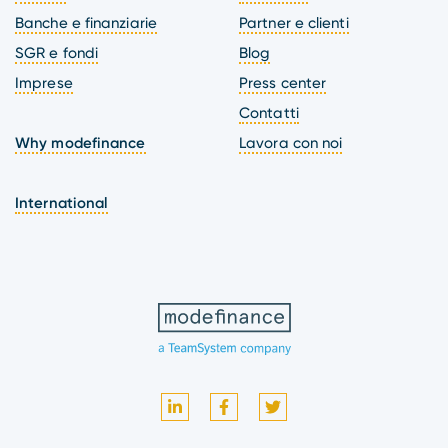
Banche e finanziarie
Partner e clienti
SGR e fondi
Blog
Imprese
Press center
Contatti
Why modefinance
Lavora con noi
International