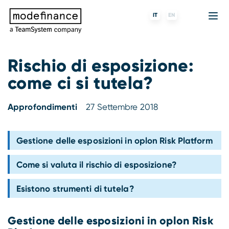
IT
EN
Rischio di esposizione:
come ci si tutela?
Agenzia di Rating
MORE
Fintech
Chi siamo
Rating ESG
ForST
Banche e finanziarie
Partner e clienti
Approfondimenti
27 Settembre 2018
Tigran
Data Science
SGR e fondi
Blog
Gestione delle esposizioni in oplon Risk Platform
s-peek
API & Plug-N-Play
Imprese
Press center
Come si valuta il rischio di esposizione?
Contatti
Esistono strumenti di tutela?
Lavora con noi
Gestione delle esposizioni in oplon Risk