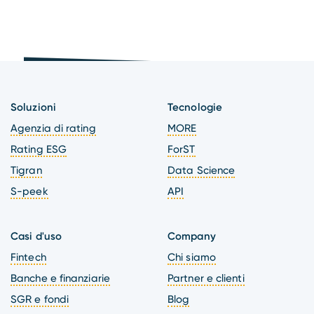
Soluzioni
Tecnologie
Agenzia di rating
MORE
Rating ESG
ForST
Tigran
Data Science
S-peek
API
Casi d'uso
Company
Fintech
Chi siamo
Banche e finanziarie
Partner e clienti
SGR e fondi
Blog