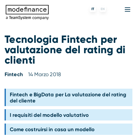
IT
EN
Tecnologia Fintech per
valutazione del rating di
Agenzia di Rating
MORE
Fintech
Chi siamo
clienti
Rating ESG
ForST
Banche e finanziarie
Partner e clienti
Fintech
14 Marzo 2018
Tigran
Data Science
SGR e fondi
Blog
s-peek
API & Plug-N-Play
Imprese
Press center
Fintech e BigData per La valutazione del rating
del cliente
Contatti
I requisiti del modello valutativo
Lavora con noi
Come costruirsi in casa un modello