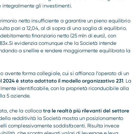
 integralmente gli investimenti.
trimonio netto insufficiente a garantire un pieno equilibrio
sulta pari a 12,04, al di sopra di una soglia di equilibrio.
indebitamento finanziario netto (25 mln di euro), con
5,83x.Si evidenzia comunque che la Società intende
andando a snellire e rendere maggiormente equilibrata la
 avente forma collegiale, cui si affianca l’operato di un
l 2024 è stato adottato il modello organizzativo 231
. La
lmente identificabile, con la proprietà riconducibile alla
olla 5 aziende.
ata, che la colloca
tra le realtà più rilevanti del settore
o della redditività la Società mostra un posizionamento
velli complessivamente soddisfacenti. Risulta invece
ibilità, che sconta elevati valori di leverage e leva