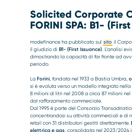
Solicited Corporate C
FORINI SPA: B1- (Firs
modefinance ha pubblicato sul
sito
il Corpo
il giudizio di
B1- (First Issuance)
. L’analisi e
dimostrando la capacità di far fronte ad av
periodo.
La
Forini
, fondata nel 1933 a Bastia Umbra,
o
si è evoluta verso un modello integrato nella 
8 milioni di litri nel 2008 a circa 87 milioni n
dal rafforzamento commerciale.
Dal 1995 è parte del Consorzio Transadriatico
concentrandosi su attività commerciali e di 
retail con 31 distributori gestiti direttamente.
elettrica e gas
, consolidata nel 2023/2024 i