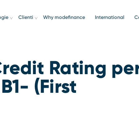
ogie
Clienti
Why modefinance
International
C
redit Rating pe
B1- (First