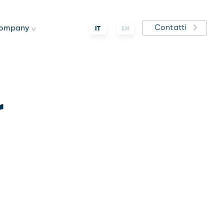
Contatti
ompany
IT
EN
r