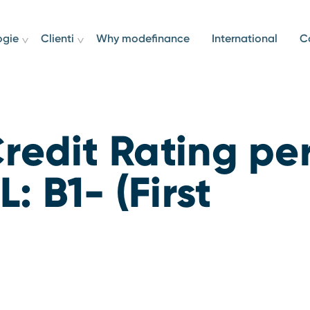
ogie
Clienti
Why modefinance
International
C
redit Rating pe
 B1- (First