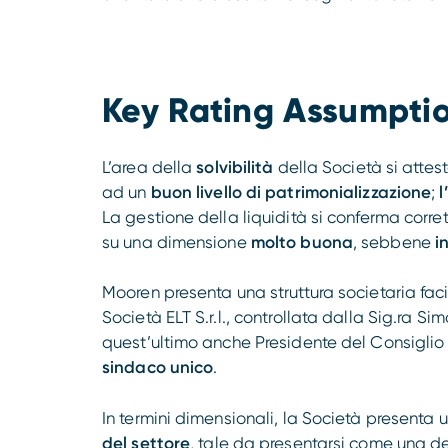
Key Rating Assumpti
L’area della
solvibilità
della Società si atte
ad un
buon livello di patrimonializzazione
;
l
La gestione della liquidità si conferma corrett
su una dimensione
molto buona
, sebbene
i
Mooren presenta una struttura societaria fa
Società ELT S.r.l., controllata dalla Sig.ra 
quest’ultimo anche Presidente del Consiglio d
sindaco unico
.
In termini dimensionali, la Società presenta 
del settore
, tale da presentarsi come una d