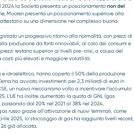
el 2024 la Società presenta un posizionamento
non del
infine, Mooren presenta un posizionamento superiore alla
si attestano su una dimensione nel complesso buona.
istrato un progressivo ritorno alla normalità, con prezzi di
ella produzione da fonti rinnovabili, al calo dei consumi e
prezzi restano superiori ai livelli pre-crisi, a causa del
a costi più elevati e maggiore volatilità.
co e idroelettrico, hanno coperto il 50% della produzione
Terna ha avviato investimenti per 2,3 miliardi di euro in
MACSE, un nuovo meccanismo volto a incentivare l’accumulo
025. L’UE ha inoltre aumentato la quota di GNL (gas
as, passando dal 20% nel 2021 al 38% nel 2024,
as russo grazie all’attivazione di nuovi terminali, come
rile 2025, lo stoccaggio di gas ha raggiunto livelli record,
/26 già allocata.