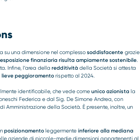
ons
sta su una dimensione nel complesso
soddisfacente
grazie
’esposizione finanziaria risulta ampiamente sostenibile
.
a. Infine, l’area della
redditività
della Società si attesta
n lieve peggioramento
rispetto al 2024.
cilmente identificabile, che vede come
unico azionista
la
Simoneschi Federica e dal Sig. De Simone Andrea, con
i Amministrazione della Società. È presente, inoltre, un
un
posizionamento
leggermente
inferiore alla mediana
elle aziende di piccole-medie dimensioni appartenenti al