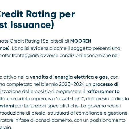
redit Rating per
st Issuance)
rate Credit Rating (Solicited) di
MOOREN
ance)
. L’analisi evidenzia come il soggetto presenti una
 poter fronteggiare avverse condizioni economiche nel
o attivo nella
vendita di energia elettrica e gas
, con
tà ha completato nel biennio 2023–2024 un
processo di
izzazione delle posizioni pregresse e il
rafforzamento
tta un modello operativo “asset-light”, con presidio dirett
esterni
per le funzioni specialistiche. La governance e i
 introduzione di presidi strutturati di compliance e gestione
eratore in fase di consolidamento, con un posizionamento
ergia.