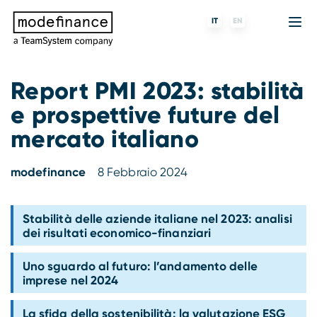
IT
EN
Report PMI 2023: stabilità
e prospettive future del
Agenzia di Rating
MORE
Fintech
Chi siamo
mercato italiano
Rating ESG
ForST
Banche e finanziarie
Partner e clienti
modefinance
8 Febbraio 2024
Tigran
Data Science
SGR e fondi
Blog
s-peek
API & Plug-N-Play
Imprese
Press center
Stabilità delle aziende italiane nel 2023: analisi
dei risultati economico-finanziari
Contatti
Uno sguardo al futuro: l’andamento delle
imprese nel 2024
Lavora con noi
La sfida della sostenibilità: la valutazione ESG