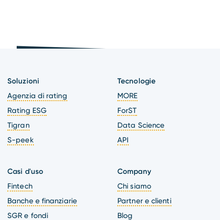
Soluzioni
Tecnologie
Agenzia di rating
MORE
Rating ESG
ForST
Tigran
Data Science
S-peek
API
Casi d'uso
Company
Fintech
Chi siamo
Banche e finanziarie
Partner e clienti
SGR e fondi
Blog