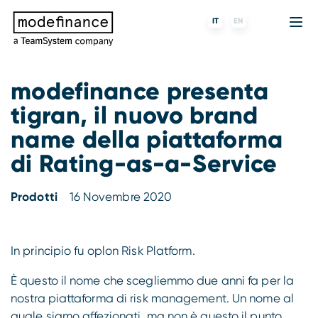
IT
EN
modefinance presenta
tigran, il nuovo brand
Agenzia di Rating
MORE
Fintech
Chi siamo
name della piattaforma
Rating ESG
ForST
Banche e finanziarie
Partner e clienti
di Rating-as-a-Service
Tigran
Data Science
SGR e fondi
Blog
Prodotti
16 Novembre 2020
s-peek
API & Plug-N-Play
Imprese
Press center
In principio fu oplon Risk Platform.
Contatti
È questo il nome che scegliemmo due anni fa per la
Lavora con noi
nostra piattaforma di risk management. Un nome al
quale siamo affezionati, ma non è questo il punto.